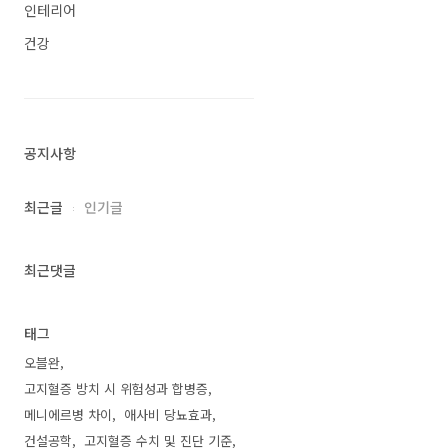
인테리어
건강
공지사항
최근글
인기글
최근댓글
태그
오블완
고지혈증 방치 시 위험성과 합병증
메니에르병 차이
애사비 당뇨효과
건설공학
고지혈증 수치 및 진단 기준