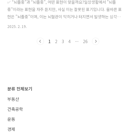
✅ “뇌졸중”과 “뇌졸중”, 어떤 표현이 맞을까요?일상생활에서 "뇌졸
중"이라는 표현을 자주 듣지만, 사실 이는 잘못된 표기입니다. 올바른 표
현은 "뇌졸중"이며, 이는 뇌혈관이 막히거나 터지면서 발생하는 심각한
질환입니다.이 병은 초기에 빠르게 대응하는 것이 가장 중요합니다. 갑작
2025. 2. 19.
스러운 두통, 어지럼증, 팔다리 마비 같은 신호를 미리 알아둔다면 위험
을 줄일 수 있습니다. 그렇다면 뇌졸중의 전조증상은 무엇이며, 예방 방
1
2
3
4
···
26
법은 무엇일까요?뇌졸중과 뇌졸중의 차이부터 전조증상, 예방법, 응급
대처법까지 꼼꼼하게 작성하였습니다. 지금부터 하나씩 살펴보도록 하
겠습니다! 🚑💡1. 뇌졸중 vs 뇌졸중, 무엇이 맞을까?1-1. 뇌졸중과 뇌졸
중, 올바른 표기법은?많은 사람들이 "뇌졸중"과 "뇌졸중"을 혼용해서 사
용하지만,..
분류 전체보기
부동산
건축공학
운동
경제