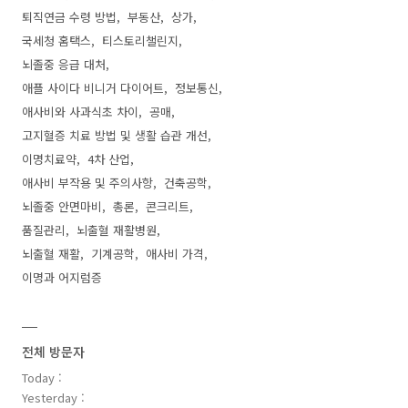
퇴직연금 수령 방법
부동산
상가
국세청 홈택스
티스토리챌린지
뇌졸중 응급 대처
애플 사이다 비니거 다이어트
정보통신
애사비와 사과식초 차이
공매
고지혈증 치료 방법 및 생활 습관 개선
이명치료약
4차 산업
애사비 부작용 및 주의사항
건축공학
뇌졸중 안면마비
총론
콘크리트
품질관리
뇌출혈 재활병원
뇌출혈 재활
기계공학
애사비 가격
이명과 어지럼증
전체 방문자
Today :
Yesterday :