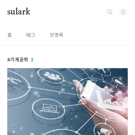
본문 바로가기
sulark
홈
태그
방명록
기계공학
3