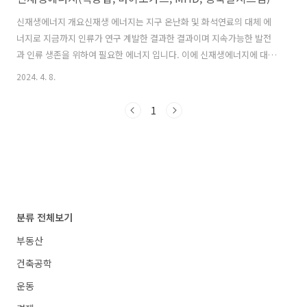
신재생에너지 개요신재생 에너지는 지구 온난화 및 화석연료의 대체 에
너지로 지금까지 인류가 연구 계발한 결과한 결과이며 지속가능한 발전
과 인류 생존을 위하여 필요한 에너지 입니다. 이에 신재생에너지에 대해
종류 및 기술을 소개하고자 이글을 작성 했습니다.핵융합 에너지핵융합
2024. 4. 8.
에너지핵융합은 수소, 헬륨 등 가벼운 원소가 충돌하여 무거운 원소로 바
뀌는 반응원리입니다. 바닷물 내부에 0.015%의 비율로 포함된 중수소
1
를 연료로 사용할 수 있으며, 방사성 물질이 발생하지 않는 등 장점이 많
으나 고온, 고밀도의 플라스마 처리기술이 개발 단계에 있어 실용화되기
까지는 많은 시간이 필요합니다. 중수소와 삼중수소를 1억℃의 온도로
가열하면 핵융합 반응이 일어나면서 질량 결손이 발생하며 결손 질량만
큼의 에너지가 발생하는 것을..
분류 전체보기
부동산
건축공학
운동