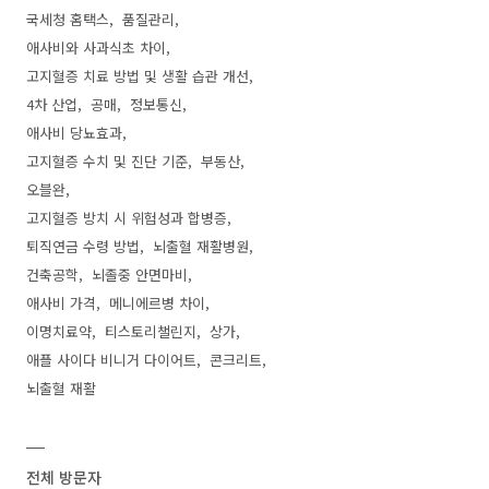
국세청 홈택스
품질관리
애사비와 사과식초 차이
고지혈증 치료 방법 및 생활 습관 개선
4차 산업
공매
정보통신
애사비 당뇨효과
고지혈증 수치 및 진단 기준
부동산
오블완
고지혈증 방치 시 위험성과 합병증
퇴직연금 수령 방법
뇌출혈 재활병원
건축공학
뇌졸중 안면마비
애사비 가격
메니에르병 차이
이명치료약
티스토리챌린지
상가
애플 사이다 비니거 다이어트
콘크리트
뇌출혈 재활
전체 방문자