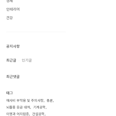
경제
인테리어
건강
공지사항
최근글
인기글
최근댓글
태그
애사비 부작용 및 주의사항
총론
뇌졸중 응급 대처
기계공학
이명과 어지럼증
건설공학