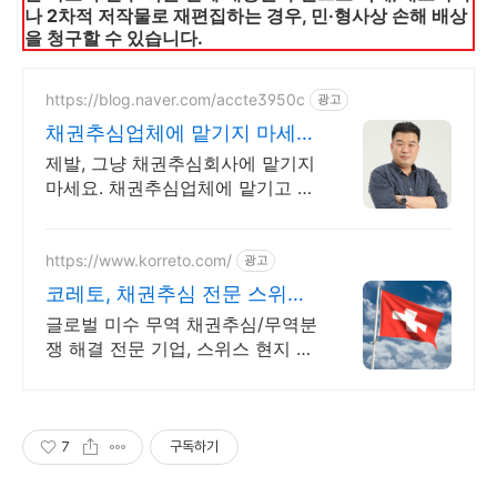
나 2차적 저작물로 재편집하는 경우, 민·형사상 손해 배상
을 청구할 수 있습니다.
https://blog.naver.com/accte3950c
광고
채권추심업체에 맡기지 마세요
채권추심업체 주의사항
제발, 그냥 채권추심회사에 맡기지
마세요. 채권추심업체에 맡기고 후
회하는 이유
https://www.korreto.com/
광고
코레토, 채권추심 전문 스위스
현지 법인
글로벌 미수 무역 채권추심/무역분
쟁 해결 전문 기업, 스위스 현지 법
인 운영 국내수출기업의 가장 신뢰
할 수 있는 파트너
7
구독하기