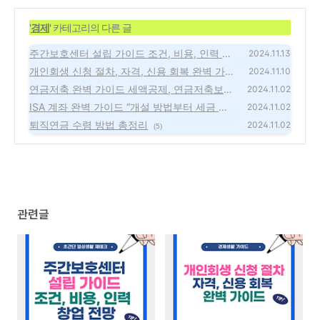
'
경제
' 카테고리의 다른 글
주간보호센터 설립 가이드 조건, 비용, 인력 요
2024.11.13
건부터 창업 전망
개인회생 신청 절차, 자격, 신용 회복 완벽 가
(9)
2024.11.10
이드
연금저축 완벽 가이드 세액공제, 연금저축보험
(7)
2024.11.02
과 펀드 비교, 절세 전략
ISA 계좌 완벽 가이드 “개설 방법부터 세금 혜
(4)
2024.11.02
택과 절세 효과까지“
퇴직연금 수령 방법 총정리
(2)
2024.11.02
(5)
관련글