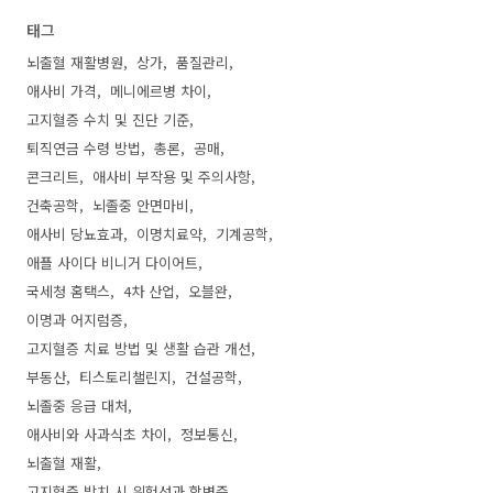
태그
뇌출혈 재활병원
상가
품질관리
애사비 가격
메니에르병 차이
고지혈증 수치 및 진단 기준
퇴직연금 수령 방법
총론
공매
콘크리트
애사비 부작용 및 주의사항
건축공학
뇌졸중 안면마비
애사비 당뇨효과
이명치료약
기계공학
애플 사이다 비니거 다이어트
국세청 홈택스
4차 산업
오블완
이명과 어지럼증
고지혈증 치료 방법 및 생활 습관 개선
부동산
티스토리챌린지
건설공학
뇌졸중 응급 대처
애사비와 사과식초 차이
정보통신
뇌출혈 재활
고지혈증 방치 시 위험성과 합병증