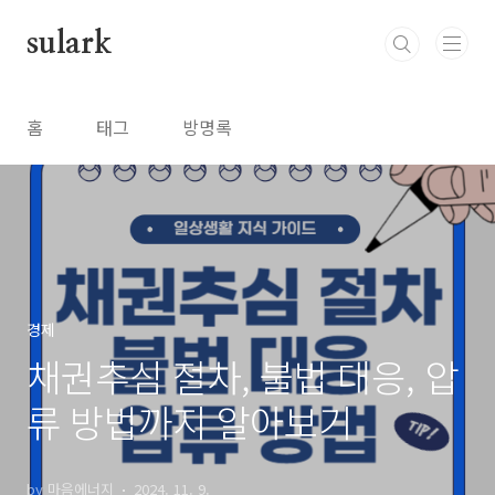
본문 바로가기
sulark
홈
태그
방명록
경제
채권추심 절차, 불법 대응, 압
류 방법까지 알아보기
by 마음에너지
2024. 11. 9.