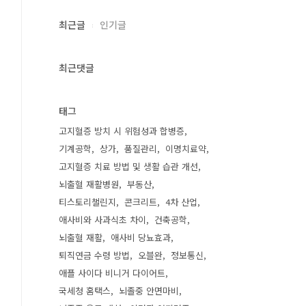
최근글
인기글
최근댓글
태그
고지혈증 방치 시 위험성과 합병증
기계공학
상가
품질관리
이명치료약
고지혈증 치료 방법 및 생활 습관 개선
뇌출혈 재활병원
부동산
티스토리챌린지
콘크리트
4차 산업
애사비와 사과식초 차이
건축공학
뇌출혈 재활
애사비 당뇨효과
퇴직연금 수령 방법
오블완
정보통신
애플 사이다 비니거 다이어트
국세청 홈택스
뇌졸중 안면마비