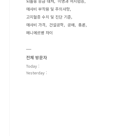
뇌졸중 응급 대처
이명과 어지럼증
애사비 부작용 및 주의사항
고지혈증 수치 및 진단 기준
애사비 가격
건설공학
공매
총론
메니에르병 차이
전체 방문자
Today :
Yesterday :