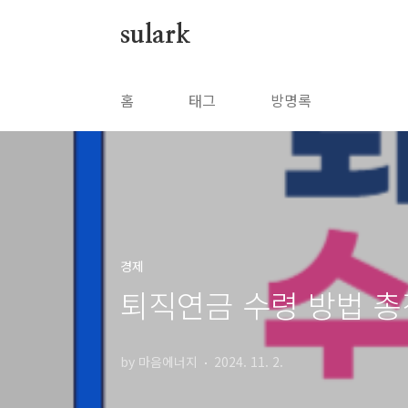
본문 바로가기
sulark
홈
태그
방명록
경제
퇴직연금 수령 방법 
by 마음에너지
2024. 11. 2.